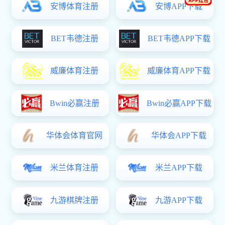
01
彩神官网网页登录彩神8官网、彩神8争霸登录2...
各位考生：现将我院2026年一志愿硕士研究生招生复试..
2026.04
27
彩神官网网页登录彩神8官网、彩神8争霸登录...
各位考生：彩神网app下载安装2026年硕士研究生招生
2026.03
将于3月28日...
25
彩神官网网页登录彩神8官网、彩神8争霸登录2...
按照《彩神官网网页登录2026年硕士研究生复试录取工
2026.03
方...
02
彩神8官网 彩神8争霸登录2025-2026学年...
联系电话
彩神8官网 彩神8争霸登录2025-2026学年第一学期本...
2025.07
Email
通讯
318